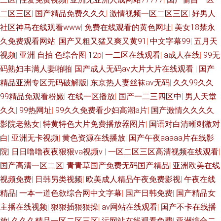
二区三区
|
国产精品免费久久久
|
激情视频一区二区三区
|
好男人
社区神马在线观看www
|
免费在线观看的黄色网址
|
美女18禁永
久免费观看网站
|
国产又粗又猛又爽又黄91
|
中文字幕99
|
五月天
视频
|
亚洲 自拍 色综合图 12p
|
一二区在线观看
|
a成人在线
|
99无
码熟妇丰满人妻啪啪
|
国产成人无码av大片大片在线观看
|
国产
精品亚洲专区无码破解版
|
东京热人妻丝袜av无码
|
久久99久久
99精品免观看粉嫩
|
在线一区播放
|
国产一二三四区中
|
男人天堂
久久
|
99热网址
|
99久久免费看少妇高潮a片
|
国产激情久久久久
影院老熟女
|
特黄特色大片免费播放器图片
|
国语对白清晰刺激对
白
|
亚洲无卡视频
|
黄色资源在线播放
|
国产午夜aaaaa片在线影
院
|
日日噜噜夜夜狠狠va视频v
|
一区二区三区高清视频在线观看
|
国产高清一区二区
|
青青草国产免费无码国产精品
|
亚洲欧美在线
视频免费
|
日韩另类视频
|
欧美成人精品午夜免费影视
|
午夜在线
精品
|
一本一道色欲综合网中文字幕
|
国产日韩免费
|
国产精品女
主播在线视频
|
狠狠插狠狠操
|
aⅴ网站在线观看
|
国产不卡在线播
放
|
久久久精品一区二区三区
|
污网站在线观看免费
|
亚洲综合二