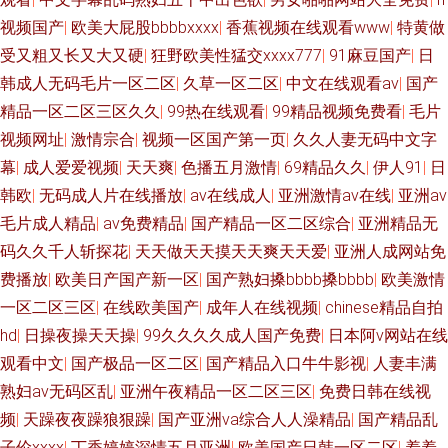
视频国产
|
欧美大屁股bbbbxxxx
|
香蕉视频在线观看www
|
特黄做
受又粗又长又大又硬
|
狂野欧美性猛交xxxx777
|
91麻豆国产
|
日
韩成人无码毛片一区二区
|
久草一区二区
|
中文在线观看av
|
国产
精品一区二区三区久久
|
99热在线观看
|
99精品视频免费看
|
毛片
视频网址
|
激情宗合
|
视频一区国产第一页
|
久久人妻无码中文字
幕
|
成人爱爱视频
|
天天爽
|
色播五月激情
|
69精品久久
|
伊人91
|
日
韩欧
|
无码成人片在线播放
|
av在线成人
|
亚洲激情av在线
|
亚洲av
毛片成人精品
|
av免费精品
|
国产精品一区二区综合
|
亚洲精品无
码久久千人斩探花
|
天天做天天摸天天爽天天爱
|
亚洲人成网站免
费播放
|
欧美日产国产新一区
|
国产熟妇搡bbbb搡bbbb
|
欧美激情
一区二区三区
|
在线欧美国产
|
成年人在线视频
|
chinese精品自拍
hd
|
日操夜操天天操
|
99久久久久成人国产免费
|
日本阿v网站在线
观看中文
|
国产极品一区二区
|
国产精品入口牛牛影视
|
人妻丰满
熟妇av无码区乱
|
亚洲午夜精品一区二区三区
|
免费日韩在线视
频
|
天躁夜夜躁狼狠躁
|
国产亚洲va综合人人澡精品
|
国产精品乱
子伦xxxx
|
丁香婷婷深情五月亚洲
|
欧美国产日韩一区二区
|
羞羞