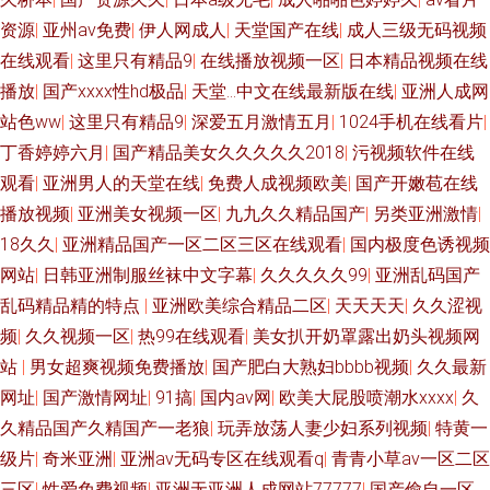
资源
|
亚州av免费
|
伊人网成人
|
天堂国产在线
|
成人三级无码视频
在线观看
|
这里只有精品9
|
在线播放视频一区
|
日本精品视频在线
播放
|
国产xxxx性hd极品
|
天堂…中文在线最新版在线
|
亚洲人成网
站色ww
|
这里只有精品9
|
深爱五月激情五月
|
1024手机在线看片
|
丁香婷婷六月
|
国产精品美女久久久久久2018
|
污视频软件在线
观看
|
亚洲男人的天堂在线
|
免费人成视频欧美
|
国产开嫩苞在线
播放视频
|
亚洲美女视频一区
|
九九久久精品国产
|
另类亚洲激情
|
18久久
|
亚洲精品国产一区二区三区在线观看
|
国内极度色诱视频
网站
|
日韩亚洲制服丝袜中文字幕
|
久久久久久99
|
亚洲乱码国产
乱码精品精的特点
|
亚洲欧美综合精品二区
|
天天天天
|
久久涩视
频
|
久久视频一区
|
热99在线观看
|
美女扒开奶罩露出奶头视频网
站
|
男女超爽视频免费播放
|
国产肥白大熟妇bbbb视频
|
久久最新
网址
|
国产激情网址
|
91搞
|
国内av网
|
欧美大屁股喷潮水xxxx
|
久
久精品国产久精国产一老狼
|
玩弄放荡人妻少妇系列视频
|
特黄一
级片
|
奇米亚洲
|
亚洲aⅴ无码专区在线观看q
|
青青小草av一区二区
三区
|
性爱免费视频
|
亚洲无亚洲人成网站77777
|
国产偷自一区