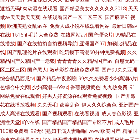
遮挡无码h肉动漫在线观看
|
国产精品美女久久久久久2018
|
天天
做av天天爱天天爽
|
在线观看国产一区二区三区
|
国产麻豆91视
频
|
欧洲美熟女乱av在
|
免费人成小说在线观看网站
|
最新日韩av
在线
|
1515hh毛片大全免费
|
在线网站av
|
国产理论片
|
99精品在
线播放
|
国产在线拍揄自揄视频导航
|
亚洲国产97
|
加勒比精品在
线
|
国产乱理伦片在线观看
|
吃奶摸下高潮60分钟免费视频
|
久久
精品国产久精国产一老狼
|
青青青青久久精品国产av
|
自慰无码一
区二区三区
|
国产黑人
|
嫩草影院在线免费观看
|
国产99久久亚洲
综合精品西瓜tv
|
国产精品午夜影院
|
99久久免费看少妇高潮a片
|
色综合中文网
|
少妇高潮一69aⅹ
|
香蕉视频黄色
|
九九热免费
|
91
网站免费在线观看
|
好男人好资源在线观看免费视频
|
国产开嫩
苞在线播放视频
|
久久无毛
|
欧美乱色
|
伊人久久综合色
|
亚洲国产
成人高清在线观看
|
国产视频观看
|
在线看视频
|
成人春色影视
|
亚
洲性天堂
|
吖v在线
|
国产精品国产精品国产专区不片
|
成人毛片
100部免费看
|
99无码熟妇丰满人妻啪啪
|
www.欧美国产
|
精品国
产自在现线看久久
|
好吊妞无缓冲视频观看
|
在线观看日韩一区二