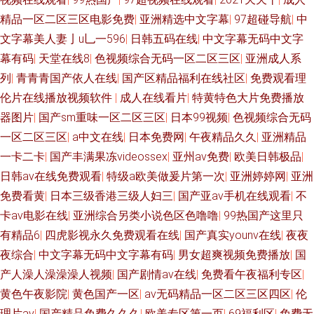
精品一区二区三区电影免费
|
亚洲精选中文字幕
|
97超碰导航
|
中
文字幕美人妻亅u乚一596
|
日韩五码在线
|
中文字幕无码中文字
幕有码
|
天堂在线8
|
色视频综合无码一区二区三区
|
亚洲成人系
列
|
青青青国产依人在线
|
国产区精品福利在线社区
|
免费观看理
伦片在线播放视频软件
|
成人在线看片
|
特黄特色大片免费播放
器图片
|
国产sm重味一区二区三区
|
日本99视频
|
色视频综合无码
一区二区三区
|
a中文在线
|
日本免费网
|
午夜精品久久
|
亚洲精品
一卡二卡
|
国产丰满果冻videossex
|
亚州av免费
|
欧美日韩极品
|
日韩av在线免费观看
|
特级a欧美做爰片第一次
|
亚洲婷婷网
|
亚洲
免费看黄
|
日本三级香港三级人妇三
|
国产亚av手机在线观看
|
不
卡av电影在线
|
亚洲综合另类小说色区色噜噜
|
99热国产这里只
有精品6
|
四虎影视永久免费观看在线
|
国产真实younv在线
|
夜夜
夜综合
|
中文字幕无码中文字幕有码
|
男女超爽视频免费播放
|
国
产人澡人澡澡澡人视频
|
国产剧情av在线
|
免费看午夜福利专区
|
黄色午夜影院
|
黄色国产一区
|
av无码精品一区二区三区四区
|
伦
理片av
|
国产精品免费久久久
|
欧美专区第一页
|
69福利区
|
免费无