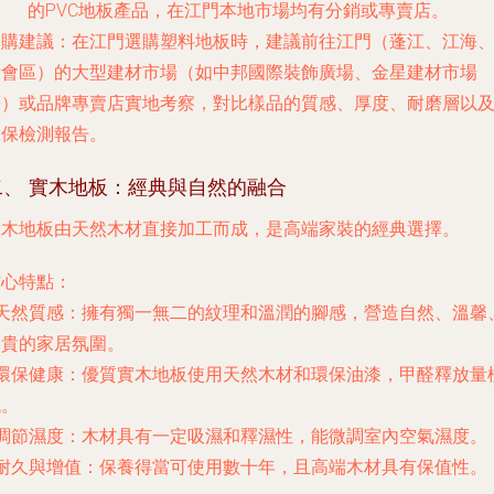
的PVC地板產品，在江門本地市場均有分銷或專賣店。
選購建議
：在江門選購塑料地板時，建議前往
江門（蓬江、江海
新會區）的大型建材市場
（如中邦國際裝飾廣場、金星建材市場
等）或品牌專賣店實地考察，對比樣品的質感、厚度、耐磨層以
環保檢測報告。
二、 實木地板：經典與自然的融合
實木地板由天然木材直接加工而成，是高端家裝的經典選擇。
核心特點：
天然質感
：擁有獨一無二的紋理和溫潤的腳感，營造自然、溫馨
高貴的家居氛圍。
環保健康
：優質實木地板使用天然木材和環保油漆，甲醛釋放量
低。
調節濕度
：木材具有一定吸濕和釋濕性，能微調室內空氣濕度。
耐久與增值
：保養得當可使用數十年，且高端木材具有保值性。