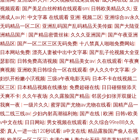
视频观看
|
国产美足白丝榨精在线观看sm
|
日韩欧美精品久久
|
亚
洲成人av片
|
中文字幕 在线观看 亚洲
|
视频二区
|
亚洲综合av永久
无码精品一区二区
|
亚洲乱码国产乱码精品天美传媒
|
国产大陆亚
洲精品国产
|
国产精品密蕾丝袜
|
久久久亚洲国产
|
国产午夜亚洲
精品区
|
国产一区二区三区无码免费
|
十八禁真人啪啪免费网站
|
日本网站免费
|
漂亮人妻被中出中文字幕
|
国产乱子伦视频大全亚
瑟影院
|
日韩免费高清视频
|
国产精品美女av
|
久在线观看
|
午夜爽
爽视频
|
亚洲欧美日韩综合一区在线观看
|
伊人久久中文字幕
|
少
妇扒开粉嫩小泬视频
|
三级a午夜电影无码
|
日本不卡在线视频二
区三区
|
日本精品视频在线播放
|
免费超碰在线
|
日日碰狠狠添天
天爽不卡
|
久久午夜场
|
久久露脸国产精品
|
邻居少妇张开双腿让
我爽一夜
|
一级片久久
|
蜜芽国产尤物av尤物在线看
|
国精产品一
线二线三线av
|
少妇内射高潮福利炮
|
国产在线 | 欧洲
|
日韩v欧美
v中文在线
|
日日网站
|
男女视频在线观看
|
久久综合99re88久久
爱
|
真人一进一出120秒试看
|
a中文在线
|
精品露脸国产偷人在视
频
|
欧美区一区二区三
|
丰满白嫩人妻中出无码
|
国产寡妇婬乱a毛