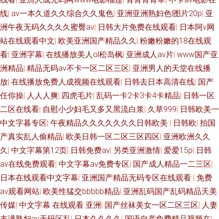
线
|
av一本久道久久综合久久鬼色
|
亚洲亚洲熟妇色l图片20p
|
亚
洲午夜无码久久久久蜜臀av
|
日韩大片免费在线观看
|
日本阿v网
站在线观看中文
|
欧美亚洲国产精品久久
|
粉嫩粉嫩的18在线观
看
|
亚洲字幕
|
在线播放美人ol松岛枫
|
亚洲成人av片
|
www国产亚
洲精品
|
精品无码av不卡一区二区三区
|
亚洲男人的天堂在线播
放
|
在线播放免费人成视频在线观看
|
日韩去日本高清在线
|
国产
任你操
|
人人人爽
|
四虎毛片
|
乱码一卡2卡3卡4卡精品
|
日韩一区
二区在线看
|
自慰小少妇毛又多又黑流白浆
|
久草999
|
日韩欧美一
中文字暮专区
|
午夜精品久久久久久久久日韩欧美
|
日韩欧
|
拍国
产真实乱人偷精品
|
欧美日韩一区二区三区四区
|
亚洲欧洲久久
久
|
中文字幕第12页
|
日韩免费av
|
另类亚洲激情
|
爱爱15p
|
日韩
av在线免费观看
|
中文字幕av免费专区
|
国产成人精品一二三区
|
日本在线观看中文字幕
|
亚洲国产精品无码专区在线观看
|
免费
av观看网站
|
欧美性猛交bbbbb精品
|
亚洲乱码国产乱码精品天美
传媒
|
中文字幕 在线观看 亚洲
|
国产丝袜美女一区二区三区
|
人妻
丰满熟妇av无码区乱
|
日本久久久久
|
国语自产免费精品视频在
|