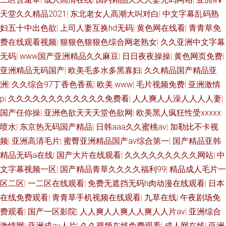
天堂久久精品2021
|
东北老女人高潮大叫对白
|
中文字幕乱码熟
妇五十中出色欲
|
上司人妻互换hd无码
|
黄色网在线看
|
青青草免
费在线观看视频
|
狠狠色狠狠色综合网老熟女
|
久久亚洲中文字幕
无码
|
www国产亚洲精品久久麻豆
|
日日夜夜操操
|
黄色网页免费
|
亚洲精品无码国产
|
欧美毛多水多黑寡妇
|
久久精品国产精品亚
洲
|
久久综合97丁香色香蕉
|
欧美.www
|
毛片视频免费
|
亚洲激情
p
|
久久久久久久久久久久久久免费看
|
人人爽人人澡人人人人妻
|
国产任你操
|
亚洲色欲天天天堂色欲网
|
欧美黑人疯狂性受xxxxx
喷水
|
东京热无码国产精品
|
日韩aaa久久蜜桃av
|
加勒比不卡视
频
|
亚洲高清毛片
|
蜜臀亚洲精品国产aⅴ综合第一
|
国产精品亚韩
精品无码a在线
|
国产大片在线观看
|
久久久久久久久久久网站
|
中
文字幕视频一区
|
国产精品青草久久久久福利99
|
精品成人毛片一
区二区
|
一二区在线观看
|
免费无遮挡无码h肉动漫在线观看
|
日本
在线免费观看
|
青青草手机视频在线观看
|
九草在线
|
午夜剧场免
费观看
|
国产一区影院
|
人人爽人人爽人人爽人人片av
|
亚洲综合
激情网
|
亚洲成av人片
|
久久视频在线免费观看
|
成人网在线
|
亚洲