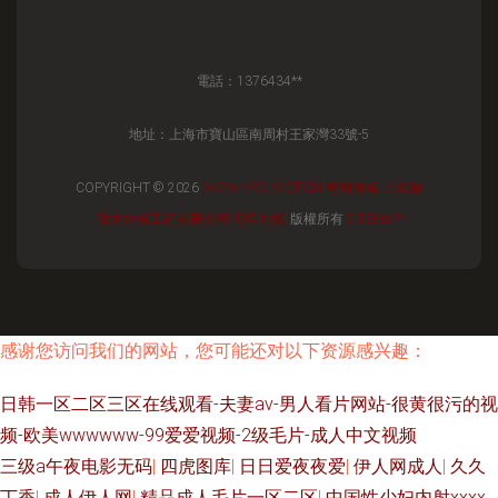
電話：1376434**
地址：上海市寶山區南周村王家灣33號-5
COPYRIGHT © 2026
WWW.VRVJWQP.CN
塑料地板
上海御
璟木結構工程有限公司
塑料地板
版權所有
SITEMAP
感谢您访问我们的网站，您可能还对以下资源感兴趣：
日韩一区二区三区在线观看-夫妻av-男人看片网站-很黄很污的视
频-欧美wwwwww-99爱爱视频-2级毛片-成人中文视频
三级a午夜电影无码
|
四虎图库
|
日日爱夜夜爱
|
伊人网成人
|
久久
丁香
|
成人伊人网
|
精品成人毛片一区二区
|
中国性少妇内射xxxx