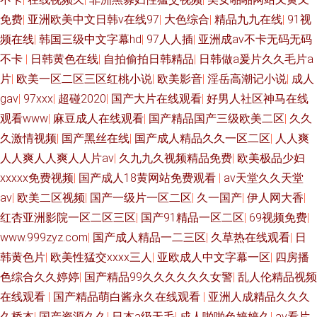
免费
|
亚洲欧美中文日韩v在线97
|
大色综合
|
精品九九在线
|
91视
频在线
|
韩国三级中文字幕hd
|
97人人插
|
亚洲成av不卡无码无码
不卡
|
日韩黄色在线
|
自拍偷拍日韩精品
|
日韩做a爰片久久毛片a
片
|
欧美一区二区三区红桃小说
|
欧美影音
|
淫岳高潮记小说
|
成人
gav
|
97xxx
|
超碰2020
|
国产大片在线观看
|
好男人社区神马在线
观看www
|
麻豆成人在线观看
|
国产精品国产三级欧美二区
|
久久
久激情视频
|
国产黑丝在线
|
国产成人精品久久一区二区
|
人人爽
人人爽人人爽人人片av
|
久九九久视频精品免费
|
欧美极品少妇
xxxxⅹ免费视频
|
国产成人18黄网站免费观看
|
av天堂久久天堂
av
|
欧美二区视频
|
国产一级片一区二区
|
久一国产
|
伊人网大香
|
红杏亚洲影院一区二区三区
|
国产91精品一区二区
|
69视频免费
|
www.999zyz.com
|
国产成人精品一二三区
|
久草热在线观看
|
日
韩黄色片
|
欧美性猛交xxxx三人
|
亚欧成人中文字幕一区
|
四房播
色综合久久婷婷
|
国产精品99久久久久久久女警
|
乱人伦精品视频
在线观看
|
国产精品萌白酱永久在线观看
|
亚洲人成精品久久久
久桥本
|
国产资源久久
|
日本a级无毛
|
成人啪啪色婷婷久
|
av看片