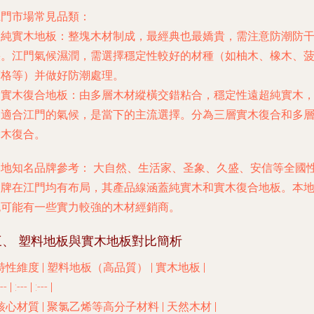
江門市場常見品類：
.
純實木地板
：整塊木材制成，最經典也最嬌貴，需注意防潮防
裂。江門氣候濕潤，需選擇穩定性較好的材種（如柚木、橡木、
蘿格等）并做好防潮處理。
.
實木復合地板
：由多層木材縱橫交錯粘合，穩定性遠超純實木
更適合江門的氣候，是當下的主流選擇。分為三層實木復合和多
實木復合。
本地知名品牌參考：
大自然、生活家、圣象、久盛、安信等全國
品牌在江門均有布局，其產品線涵蓋純實木和實木復合地板。本
也可能有一些實力較強的木材經銷商。
三、 塑料地板與實木地板對比簡析
 特性維度 | 塑料地板（高品質） | 實木地板 |
--- | :--- | :--- |
核心材質
| 聚氯乙烯等高分子材料 | 天然木材 |