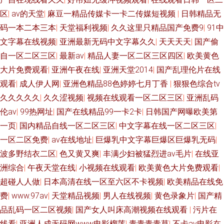
区
|
av的天堂
|
麻豆一精品传媒卡一卡二传媒短视频
|
日韩精品无
码一本二本三本
|
天堂福利视频
|
久久这里只精品国产免费9
|
91中
文字幕在线视频
|
亚洲最新无码中文字幕久久
|
天天天天
|
国产偷
自一区二区三区
|
最新av
|
精品人妻一区二区三区四区
|
欧美黄色
大片免费观看
|
亚洲午夜在线
|
亚洲天堂2014
|
国产乱理伦片在线
观看
|
成人伊人网
|
亚洲色精品88色婷婷七月丁香
|
狠狠色综合tv
久久久久久
|
久久涩视频
|
视频在线观看一区二区三区
|
亚洲乱码
伦av
|
99热网址
|
国产在线精品99一卡2卡
|
日韩国产网曝欧美第
一页
|
国内精品自线一区二区三区
|
中文字幕在线一区二区三区
|
一区二区免费
|
av在线地址
|
巨爆乳中文字幕巨爆区巨爆乳无码
|
波多野结衣二区
|
色又黄又爽
|
丰满少妇被猛烈进av毛片
|
在线亚
洲综合
|
午夜天堂在线
|
小视频在线观看
|
欧美黄色大片免费观看
|
超碰人人做
|
日本高清在线一区至六区不卡视频
|
欧美精品在线免
费
|
www.97av
|
天堂精品视频
|
男人在线视频
|
黄色录象片
|
国产精
品乱码一区二区视频
|
国产女人叫床高潮视频在线观看
|
污片在
线看
|
亚洲人成无码网www电影榴莲
|
青青青青草
|
不卡av电影在