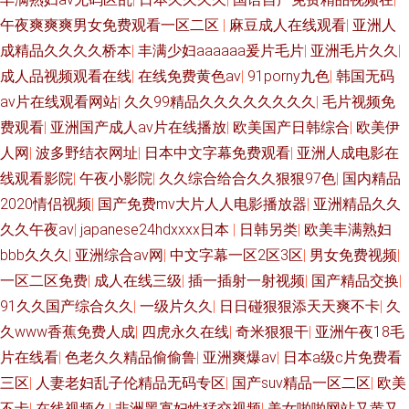
午夜爽爽爽男女免费观看一区二区
|
麻豆成人在线观看
|
亚洲人
成精品久久久久桥本
|
丰满少妇aaaaaa爰片毛片
|
亚洲毛片久久
|
成人品视频观看在线
|
在线免费黄色av
|
91porny九色
|
韩国无码
av片在线观看网站
|
久久99精品久久久久久久久久
|
毛片视频免
费观看
|
亚洲国产成人av片在线播放
|
欧美国产日韩综合
|
欧美伊
人网
|
波多野结衣网址
|
日本中文字幕免费观看
|
亚洲人成电影在
线观看影院
|
午夜小影院
|
久久综合给合久久狠狠97色
|
国内精品
2020情侣视频
|
国产免费mv大片人人电影播放器
|
亚洲精品久久
久久午夜aⅴ
|
japanese24hdxxxx日本
|
日韩另类
|
欧美丰满熟妇
bbb久久久
|
亚洲综合av网
|
中文字幕一区2区3区
|
男女免费视频
|
一区二区免费
|
成人在线三级
|
插一插射一射视频
|
国产精品交换
|
91久久国产综合久久
|
一级片久久
|
日日碰狠狠添天天爽不卡
|
久
久www香蕉免费人成
|
四虎永久在线
|
奇米狠狠干
|
亚洲午夜18毛
片在线看
|
色老久久精品偷偷鲁
|
亚洲爽爆av
|
日本a级c片免费看
三区
|
人妻老妇乱子伦精品无码专区
|
国产suv精品一区二区
|
欧美
不卡
|
在线视频久
|
非洲黑寡妇性猛交视频
|
美女啪啪网站又黄又