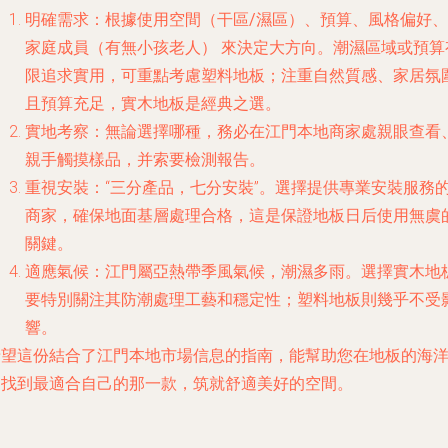
明確需求
：根據
使用空間（干區/濕區）、預算、風格偏好、
家庭成員（有無小孩老人）
來決定大方向。潮濕區域或預算
限追求實用，可重點考慮塑料地板；注重自然質感、家居氛
且預算充足，實木地板是經典之選。
實地考察
：無論選擇哪種，務必在江門本地商家處
親眼查看
親手觸摸
樣品，并索要檢測報告。
重視安裝
：“三分產品，七分安裝”。選擇提供專業安裝服務
商家，確保地面基層處理合格，這是保證地板日后使用無虞
關鍵。
適應氣候
：江門屬亞熱帶季風氣候，潮濕多雨。選擇實木地
要特別關注其
防潮處理工藝和穩定性
；塑料地板則幾乎不受
響。
希望這份結合了江門本地市場信息的指南，能幫助您在地板的海
中找到最適合自己的那一款，筑就舒適美好的空間。