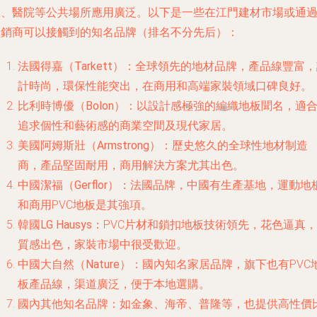
室、醫院等公共場所應用廣泛。以下是一些在江門建材市場或通
經銷商可以接觸到的知名品牌（排名不分先后）：
法國得嘉（Tarkett）
：全球領先的地材品牌，產品線豐富，
計時尚，環保性能突出，在商用和高端家裝領域口碑良好。
比利時博優（Bolon）
：以設計感極強的編織地板聞名，適
追求個性和藝術感的商業空間及現代家居。
美國阿姆斯壯（Armstrong）
：歷史悠久的全球性地材制造
商，產品堅固耐用，商用解決方案尤其出色。
中國潔福（Gerflor）
：法國品牌，中國有生產基地，運動地
和商用PVC地板是其強項。
韓國LG Hausys
：PVC片材和鎖扣地板技術領先，花色逼真，
質感出色，家裝市場中很受歡迎。
中國大自然（Nature）
：國內知名家居品牌，旗下也有PVC
板產品線，渠道廣泛，便于本地選購。
國內其他知名品牌
：如
金象
、
海帝
、
普隆
等，也提供高性價