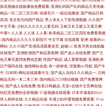
探花视频在线版播放免费观看
|
亚洲乱码国产乱码精品天美传媒
|
精品一区二区三区日韩
|
动漫毛片
|
一级在线播放
|
国产精品日韩
高清
|
东京热无码国产精品
|
男人添女人下部高潮视频
|
久久国产
中文字幕
|
少妇久久久久久人妻无码
|
又粗又长又硬义又黄又爽
|
午夜h
|
人人澡 人人澡 人人看
|
欧美精品二区三区四区免费看视频
|
国内精品久久久久久影院8f
|
中文字幕 在线观看 亚洲
|
能看的av
网站
|
久久99国产亚洲高清观看首页
|
超碰cc
|
欧美另类在线制服
丝袜国产
|
亚洲欧洲国产精品香蕉网
|
国产成人在线免费
|
国产又
色又爽无遮挡免费动态图
|
性国产精品
|
成人爱爱视频
|
亚洲欧洲
日产国码在线
|
激情网站在线
|
有一婷婷色
|
淫羞阁av导航
|
国产牛
牛
|
日本阿v网站在线观看中文
|
国产成人无码久久久精品一
|
日韩
精品无码一本二本三本
|
国内精品2020情侣视频
|
国产免费黄网
站
|
国产成人在线免费
|
欧美日韩极品
|
天堂√在线中文官网在线
|
怡红院免费的全部视频
|
97超视频在线观看
|
日本丰满老妇bbw
|
伊人婷婷在线
|
久久精品动漫
|
丰满少妇作爱视频免费观看
|
91av
视频在线观看
|
99热国产
|
97超视频在线观看
|
2021天天干
|
成人