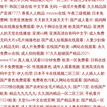
狠干
|
韩国三级在线 中文字幕 无码
|
一级淫片免费看
|
久久精品国
产亚洲7777
|
香蕉人人精品
|
missav在线
|
午夜三级视频
|
日本免
费网
|
另类亚洲激情
|
天天射天天操天天干
|
国产成人看片
|
插鸡网
站在线播放免费观看
|
伊人干网综合亚洲
|
欧美国产精品
|
亚洲男
人的天堂在线播放
|
亚洲xx网
|
亚洲高清自有吗中文字
|
成人免费
无码大片a毛片抽搐色欲 国产成人短视频在线观看
|
人妻少妇偷
人精品无码
|
成人片免费看
|
在线国产欧美
|
a网站在线观看
|
永久
免费av在线
|
成人拍拍视频
|
97久久超碰国产精品2021
|
www.97ai
|
真人做人试看60分钟免费
|
欧美一区免费看
|
日韩在线
不卡免费视频一区
|
性视频黄色
|
成年人观看视频
|
亚洲高清自有
吗中文字
|
伊人伦理
|
日本不卡在线视频二区三区
|
人人插人人射
|
国产黄色免费观看
|
免费夜色污私人网站在线观看
|
国内精品
2020情侣视频
|
国产农村妇女毛片精品久久
|
国产15页
|
在线国产
欧美
|
精品九九九九九
|
久久国内精品一区二区三区
|
手机看片
1024欧美
|
天堂8а√中文在线官网
|
国产精品美女
|
国产精品一区
二区含羞草
|
成人高清在线
|
国内精品久久人妻无码网站
|
亚洲а∨