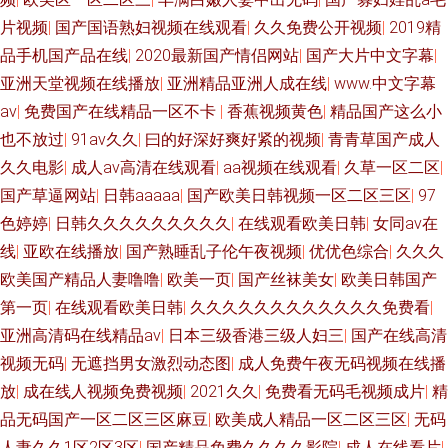
片视频
|
国产国语熟妇视频在线观看
|
久久免费公开视频
|
2019精
品手机国产品在线
|
2020最新国产情侣网站
|
国产大片中文字幕
|
亚洲天堂视频在线播放
|
亚洲精品亚洲人成在线
|
www.中文字幕
av
|
免费国产在线精品一区不卡
|
香蕉视频黄色
|
精品国产这么小
也不放过
|
91av久久
|
曰的好深好爽好紧的视频
|
青青草国产成人
久久电影
|
成人av高清在线观看
|
aa视频在线观看
|
久草一区二区
|
国产草逼网站
|
日韩aaaaa
|
国产欧美日韩视频一区二区三区
|
97
色婷婷
|
日韩久久久久久久久久久
|
在线观看欧美日韩
|
女同av在
线
|
亚欧在线播放
|
国产熟睡乱子伦午夜视频
|
优优色综合
|
久久久
欧美国产精品人妻噜噜
|
欧美一页
|
国产丝袜美女
|
欧美日韩国产
第一页
|
在线观看欧美日韩
|
久久久久久久久久久久久久免费看
|
亚洲高清码在线精品av
|
日本三级香港三级人妇三
|
国产在线高清
视频无码
|
无遮挡男女激烈动态图
|
成人免费午夜无码视频在线播
放
|
成在线人视频免费视频
|
2021久久
|
免费看无码毛视频成片
|
精
品无码国产一区二区三区麻豆
|
欧美成人精品一区二区三区
|
无码
人妻久久1区2区3区
|
国产精品免费久久久久影院
|
成人在线看片
|