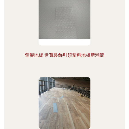
塑膠地板 世寬裝飾引領塑料地板新潮流