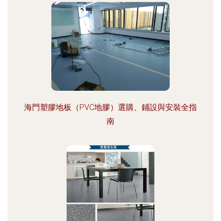
海門塑膠地板（PVC地膠）選購、鋪設與安裝全指
南