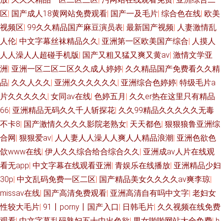
区
|
国产成人18黄网站免费观看
|
国产一及毛片
|
综合色在线
|
欧美
视频区
|
99久久精品国产麻豆演员表
|
最新国产视频
|
人妻激情乱
人伦
|
中文字幕丝袜精品久久
|
亚洲第一区欧美国产综合
|
人摸人
人人澡人人超碰手机版
|
国产又粗又猛又爽又黄av
|
激情文学亚
洲
|
亚洲一区二区二区久久成人婷婷
|
久久精品国产免费看久久精
品
|
久久人久久
|
亚洲久久久久久久
|
亚洲综合色婷婷
|
特级毛片a
片久久久久久
|
女同av在线
|
色婷五月
|
久久er热在这里只有精品
66
|
亚洲精品无码久久千人斩探花
|
久久99精品久久久久久无毒
不卡8
|
国产激情久久久久影院老熟女
|
天天都色
|
狠狠狼鲁亚洲综
合网
|
狠狠爱av
|
人人妻人人澡人人爽人人精品浪潮
|
亚洲色欲色
欱www在线
|
伊人久久综合给合综合久久
|
亚洲成av人片在线观
看无app
|
中文字幕在线观看亚洲
|
青娱乐在线播放
|
亚洲精品少妇
30p
|
中文乱码免费一区二区
|
国产精品美女久久久久av爽李琼
|
missav在线
|
国产高清免费观看
|
亚洲高清自有吗中文字
|
老妇女
性较大毛片
|
91丨porny丨国产入口
|
日韩毛片
|
久久视频在线免费
观看
|
中文字幕乱码熟妇五十中出色欲
|
男女啪啪网站大全免费
|
h