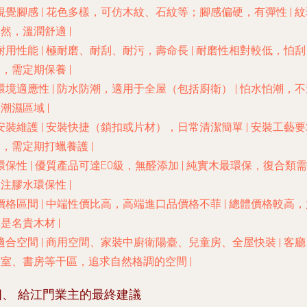
視覺腳感
| 花色多樣，可仿木紋、石紋等；腳感偏硬，有彈性 | 紋
然，溫潤舒適 |
耐用性能
| 極耐磨、耐刮、耐污，壽命長 | 耐磨性相對較低，怕刮
，需定期保養 |
環境適應性
|
防水防潮
，適用于全屋（包括廚衛） |
怕水怕潮
，不
潮濕區域 |
安裝維護
| 安裝快捷（鎖扣或片材），日常清潔簡單 | 安裝工藝要
，需定期打蠟養護 |
環保性
| 優質產品可達E0級，無醛添加 | 純實木最環保，復合類需
注膠水環保性 |
價格區間
| 中端性價比高，高端進口品價格不菲 | 總體價格較高，
是名貴木材 |
適合空間
| 商用空間、家裝中廚衛陽臺、兒童房、全屋快裝 | 客廳
室、書房等干區，追求自然格調的空間 |
四、 給江門業主的最終建議